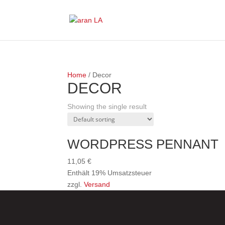
Home
/ Decor
DECOR
Showing the single result
WORDPRESS PENNANT
11,05
€
Enthält 19% Umsatzsteuer
zzgl.
Versand